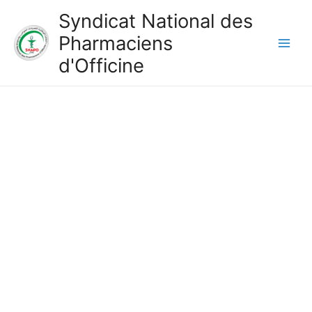
Aller
Syndicat National des
au
Pharmaciens
contenu
Main
d'Officine
Men